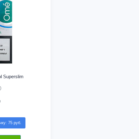
 Superslim
)
я
чку: 75 руб.