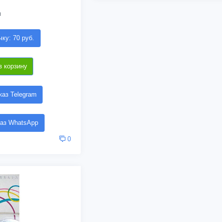
я
чку: 70 руб.
в корзину
аз Telegram
аз WhatsApp
0