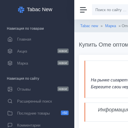
Tabac New
Tabac new
»
Марка
» Om
Навигация по товарам
Главная
Купить Ome оптом
Акциз
новое
Марка
новое
Навигация по сайту
На рынке сигарет
Берегите свои не
Отзывы
новое
Расширенный поиск
Информация,
Последние товары
+50
Комментарии