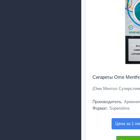
Сигареты Ome Menthol
(Оме Ментол Суперслим
Производитель:
Армени
Формат:
Superslims
Цена за 1 па